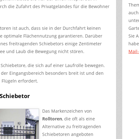
Them
ch die Zufahrt des Privatgeländes für die Bewohner
auch
.
unter
oren ist auch, dass sie in der Durchfahrt keinen
Gart
e optimale Flächennutzung garantieren. Darüber
Sie 
ines freitragenden Schiebetors einige Zentimeter
habe
ee und Laub die Bewegung nicht stören.
Mail
Schiebetore, die sich auf einer Laufrolle bewegen.
o der Eingangsbereich besonders breit ist und den
Flügeln erfordert.
 Schiebetor
Das Markenzeichen von
Rolltoren
, die oft als eine
Alternative zu freitragenden
Schiebetoren angeboten