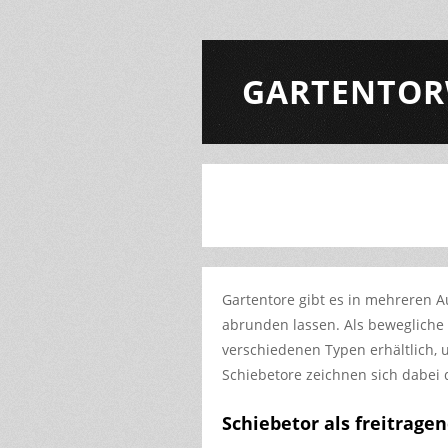
GARTENTOR
Gartentore gibt es in mehreren A
abrunden lassen. Als bewegliche
verschiedenen Typen erhältlich, 
Schiebetore zeichnen sich dabei d
Schiebetor als freitragen