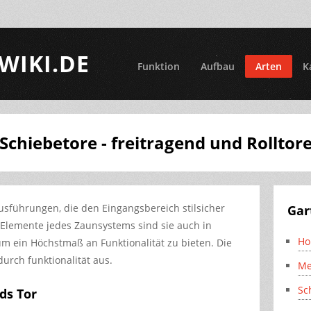
WIKI.DE
Funktion
Aufbau
Arten
K
Schiebetore - freitragend und Rolltor
usführungen, die den Eingangsbereich stilsicher
Gar
 Elemente jedes Zaunsystems sind sie auch in
Ho
um ein Höchstmaß an Funktionalität zu bieten. Die
urch funktionalität aus.
Me
Sc
ds Tor