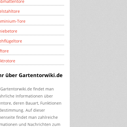
abmattentore
elstahltore
uminium-Tore
hiebetore
ehflügeltore
ftore
ektrotore
r über Gartentorwiki.de
TGartentorwiki.de findet man
ührliche Informationen über
entore, deren Bauart, Funktionen
Bestimmung. Auf dieser
enseite findet man zahlreiche
rmationen und Nachrichten zum