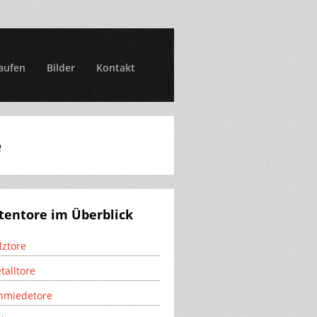
aufen
Bilder
Kontakt
e
tentore im Überblick
lztore
talltore
hmiedetore