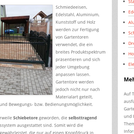
St
Schmiedeeisen,
Ed
Edelstahl, Aluminium,
Kunststoff und Holz
Al
werden zur Fertigung
Sc
von Gartentoren
Dr
verwendet, die ein
breites Produktspektrum
Ho
präsentieren und sich
El
jeder Umgebung
anpassen lassen.
Meh
Gartentore werden
jedoch nicht nur nach
Auf 
Materialart geteilt,
ausf
 und Bewegungs- bzw. Bedienungsmöglichkeit.
Gart
und 
erweile
Schiebetore
geworden, die
selbsttragend
Them
ssystem ausgestattet sind. Somit wird die
Info
gewährleistet, die nur auf einen Knopfdruck in